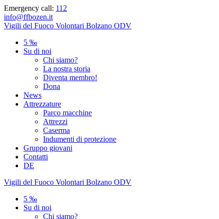
Skip
Emergency call:
112
to
info@ffbozen.it
content
Vigili
del
Fuoco
Volontari
Bolzano
ODV
5 ‰
Su di noi
Chi siamo?
La nostra storia
Diventa membro!
Dona
News
Attrezzature
Parco macchine
Attrezzi
Caserma
Indumenti di protezione
Gruppo giovani
Contatti
DE
Vigili
del
Fuoco
Volontari
Bolzano
ODV
5 ‰
Su di noi
Chi siamo?